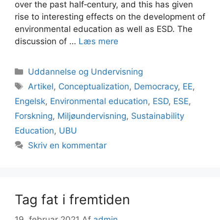
over the past half‐century, and this has given
rise to interesting effects on the development of
environmental education as well as ESD. The
discussion of …
Læs mere
Kategorier
Uddannelse og Undervisning
Tags
Artikel
,
Conceptualization
,
Democracy
,
EE
,
Engelsk
,
Environmental education
,
ESD
,
ESE
,
Forskning
,
Miljøundervisning
,
Sustainability
Education
,
UBU
Skriv en kommentar
Tag fat i fremtiden
19. februar 2021
Af
admin