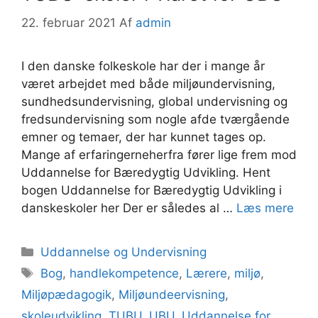
22. februar 2021
Af
admin
I den danske folkeskole har der i mange år
været arbejdet med både miljøundervisning,
sundhedsundervisning, global undervisning og
fredsundervisning som nogle afde tværgående
emner og temaer, der har kunnet tages op.
Mange af erfaringerneherfra fører lige frem mod
Uddannelse for Bæredygtig Udvikling. Hent
bogen Uddannelse for Bæredygtig Udvikling i
danskeskoler her Der er således al …
Læs mere
Kategorier
Uddannelse og Undervisning
Tags
Bog
,
handlekompetence
,
Lærere
,
miljø
,
Miljøpædagogik
,
Miljøundeervisning
,
skoleudvikling
,
TUBU
,
UBU
,
Uddannelse for