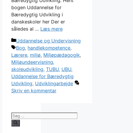
Bæredygtig Udvikling. Hent
bogen Uddannelse for
Bæredygtig Udvikling i
danskeskoler her Der er
således al …
Læs mere
Kategorier
Uddannelse og Undervisning
Tags
Bog
,
handlekompetence
,
Lærere
,
miljø
,
Miljøpædagogik
,
Miljøundeervisning
,
skoleudvikling
,
TUBU
,
UBU
,
Uddannelse for Bæredygtig
Udvikling
,
Udviklingarbejde
Skriv en kommentar
Søg
efter: