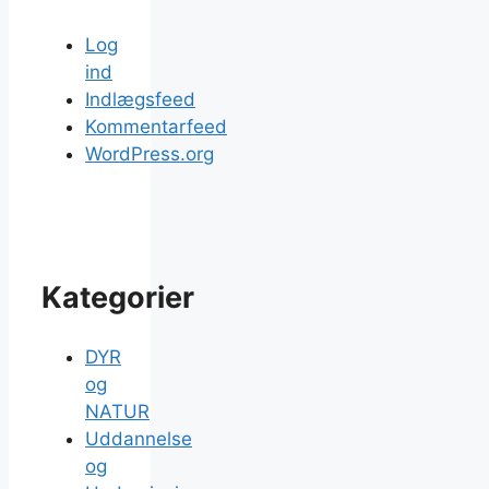
Log
ind
Indlægsfeed
Kommentarfeed
WordPress.org
Kategorier
DYR
og
NATUR
Uddannelse
og