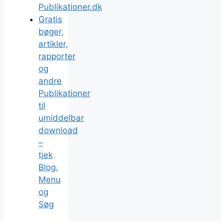
Publikationer.dk
Gratis
bøger,
artikler,
rapporter
og
andre
Publikationer
til
umiddelbar
download
–
tjek
Blog,
Menu
og
Søg