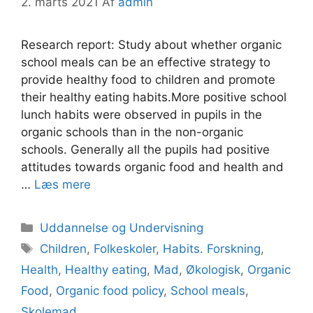
2. marts 2021
Af
admin
Research report: Study about whether organic
school meals can be an effective strategy to
provide healthy food to children and promote
their healthy eating habits.More positive school
lunch habits were observed in pupils in the
organic schools than in the non-organic
schools. Generally all the pupils had positive
attitudes towards organic food and health and
…
Læs mere
Kategorier
Uddannelse og Undervisning
Tags
Children
,
Folkeskoler
,
Habits. Forskning
,
Health
,
Healthy eating
,
Mad
,
Økologisk
,
Organic
Food
,
Organic food policy
,
School meals
,
Skolemad