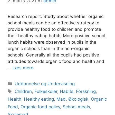
2. marts 2021
Af
admin
Research report: Study about whether organic
school meals can be an effective strategy to
provide healthy food to children and promote
their healthy eating habits.More positive school
lunch habits were observed in pupils in the
organic schools than in the non-organic
schools. Generally all the pupils had positive
attitudes towards organic food and health and
…
Læs mere
Kategorier
Uddannelse og Undervisning
Tags
Children
,
Folkeskoler
,
Habits. Forskning
,
Health
,
Healthy eating
,
Mad
,
Økologisk
,
Organic
Food
,
Organic food policy
,
School meals
,
Skolemad